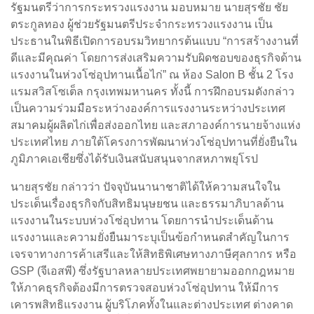
รัฐมนตรีว่าการกระทรวงแรงงาน มอบหมาย นายสุรชัย ชัย
ตระกูลทอง ผู้ช่วยรัฐมนตรีประจำกระทรวงแรงงาน เป็น
ประธานในพิธีเปิดการอบรมวิทยากรต้นแบบ “การสร้างงานที่
ดีและมีคุณค่า โดยการส่งเสริมความรับผิดชอบของธุรกิจด้าน
แรงงานในห่วงโซ่อุปทานเนื้อไก่” ณ ห้อง Salon B ชั้น 2 โรง
แรมสวิสโซเต็ล กรุงเทพมหานคร ทั้งนี้ การฝึกอบรมดังกล่าว
เป็นความร่วมมือระหว่างองค์การแรงงานระหว่างประเทศ
สมาคมผู้ผลิตไก่เพื่อส่งออกไทย และสภาองค์การนายจ้างแห่ง
ประเทศไทย ภายใต้โครงการพัฒนาห่วงโซ่อุปทานที่ยั่งยืนใน
ภูมิภาคเอเชียซึ่งได้รับเงินสนับสนุนจากสหภาพยุโรป
นายสุรชัย กล่าวว่า ปัจจุบันนานาชาติได้ให้ความสนใจใน
ประเด็นเรื่องธุรกิจกับสิทธิมนุษยชน และธรรมาภิบาลด้าน
แรงงานในระบบห่วงโซ่อุปทาน โดยการนำประเด็นด้าน
แรงงานและความยั่งยืนมาระบุเป็นข้อกำหนดสำคัญในการ
เจรจาทางการค้าเสรีและให้สิทธิพิเศษทางภาษีศุลกากร หรือ
GSP (จีเอสพี) ซึ่งรัฐบาลหลายประเทศพยายามออกกฎหมาย
ให้ภาคธุรกิจต้องมีการตรวจสอบห่วงโซ่อุปทาน ให้มีการ
เคารพสิทธิแรงงาน ผู้บริโภคทั้งในและต่างประเทศ ต่างคาด