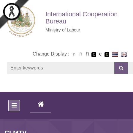
Skip to main content
International Cooperation
Bureau
Ministry of Labour
Change Display :
(CURRENT)
CLMTV