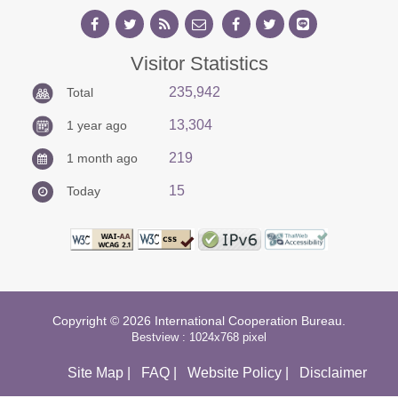
Visitor Statistics
235,942
Total
13,304
1 year ago
219
1 month ago
15
Today
Copyright © 2026 International Cooperation Bureau.
Bestview : 1024x768 pixel
Site Map
|
FAQ
|
Website Policy
|
Disclaimer